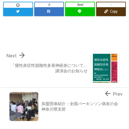
0
Send
-

B!
Copy

Next
「慢性炎症性脱髄性多発神経炎について」
講演会のお知らせ

Prev
加盟団体紹介：全国パーキンソン病友の会
神奈川県支部