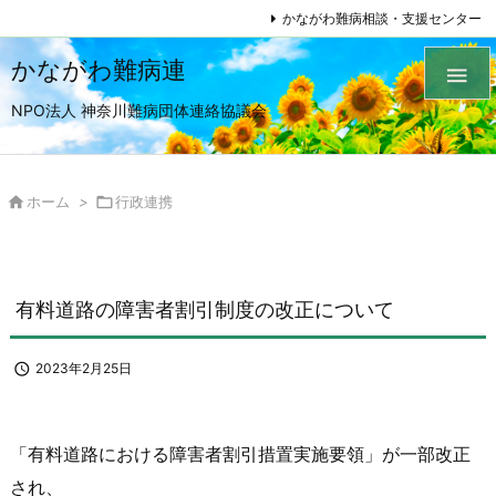
かながわ難病相談・支援センター
かながわ難病連

NPO法人 神奈川難病団体連絡協議会

ホーム
>

行政連携
有料道路の障害者割引制度の改正について

2023年2月25日
「有料道路における障害者割引措置実施要領」が一部改正
され、