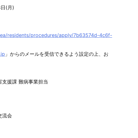
日(月)
/ea/residents/p
rocedures/apply/7b63574d-4c6f-
jp
」からのメールを受信できるよう設定
の上、お
害支援課 難病事業担当
交流会