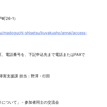
町26-1）
u/madoguchi-shisetsu/ku
yakusho/annai/access-
の区、電話番号を、下記申込先ま
で電話またはFAXで
・障害支援課 担当：野澤・行田
ビリについて」・参加者同士
の交流会