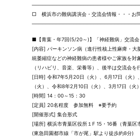
──────────────────────────────
─
□ 横浜市の難病講演会・交流会情報・・・お
──────────────────────────────
─
■【青葉・年7回(5/20～)】「神経難病」交流
[内容] パーキンソン病（進行性核上性麻痺・
統萎縮症などの神経難病の患者様やご家族
を対
（
リハビリ、音楽、栄養等）、後半は交流会を
[日時] 令和7年5月20日（火）、6月17日（火）
（火）、令和8年2月10日
（火）、3月17日（火
[時間] 14：00～15：30
[定員] 20名程度 参加無料 ※要予約
[開催形式] 集合形式
[場所] 横浜市青葉区役所１F 15・16番（青葉区
(東急田園都市線「市が尾」駅より徒歩約8分)