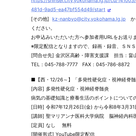
https://shinsei.city.yokohama.
lg.jp/cu/141003
481d-9ad5-ea47bf554d49/start
[その他]
kz-nanbyo@city.yokohama.lg.jp
から
ください。
お申込みいただいた方へ参加者用URLをお送り
※限定配信となりますので、録画・録音、ＳＮ
[問合せ先] 金沢区高齢・障害支援課 担当：畠
TEL：045-788-7777 FAX：045-786-8872
■【西・12/26～】「多発性硬化症・視神経脊
[内容] 多発性硬化症・視神経脊髄炎
病気の基礎知識と療養生活のポイントについて
[日時] 令和7年12月26日(金) から令和8年3月3
[講師] 聖マリアンナ医科大学病院 脳神経内科
[定員] なし 無料
[開催形式] YouTube限定配信