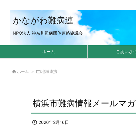
かながわ難病連
NPO法人 神奈川難病団体連絡協議会
ホーム
ごあいさ

ホーム
>

地域連携
横浜市難病情報メールマガジン

2026年2月16日