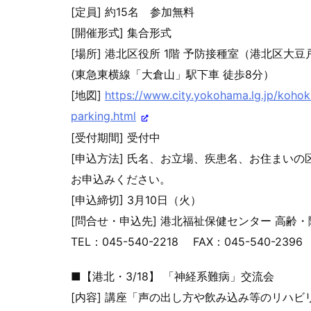
[定員] 約15名 参加無料
[開催形式] 集合形式
[場所] 港北区役所 1階 予防接種室（港北区大豆戸
(東急東横線「大倉山」駅下車 徒歩8分）
[地図]
https://www.city.yokohama.lg.j
p/kohok
parking.
html
[受付期間] 受付中
[申込方法] 氏名、お立場、疾患名、お住まい
お申込みください。
[申込締切] 3月10日（火）
[問合せ・申込先] 港北福祉保健センター 高齢
TEL：045-540-2218 FAX：045-540-2396
■【港北・3/18】 「神経系難病」交流会
[内容] 講座「声の出し方や飲み込み等のリハ