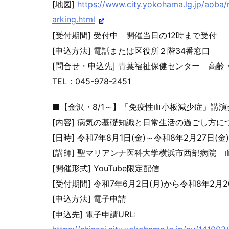
[地図]
https://www.city.yokohama.lg.j
p/aoba/
arking.
html
[受付期間] 受付中 開催当日の12時まで受付
[申込方法] 電話または区役所２階34番窓口
[問合せ・申込先] 青葉福祉保健センター 高
TEL：045-978-2451
■【金沢・8/1～】「免疫性血小板減少症」講演会
[内容] 病気の基礎知識と日常生活の過ごし方に
[日時] 令和7年8月1日(金)～令和8年2月27日(金)
[講師] 聖マリアンナ医科大学横浜市西部病院
[開催形式] YouTube限定配信
[受付期間] 令和7年6月2日(月)から令和8年2月
[申込方法] 電子申請
[申込先] 電子申請URL: