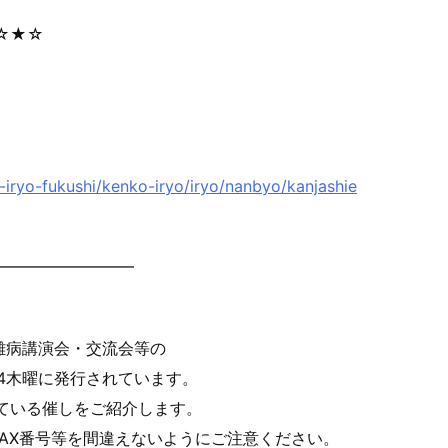
☆★☆
-iryo-fukushi/kenko-iry
o/iryo/nanbyo/kanjashie
━━━━━━━━━
難病講演会・交流会
等の
4木曜に発行さ
れています。
ている催しをご紹
介します。
AX番号等を間違
えないようにご注意ください。