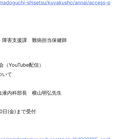
madoguchi-shisetsu/kuya
kusho/annai/access-p
齢・障害支援課 難病担当保健師
（YouTu
be配信）
ついて
 血液内科部長 横山明弘先生
20日(金)まで受付