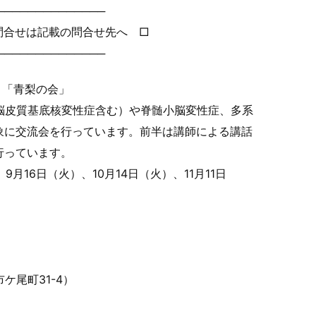
──────────────
問合せは記載の問合せ先
へ □
──────────────
会 「青梨の会」
大脳皮質基底核変性症含む）
や脊髄小脳変性症、多系
象に交流会を行っています。前半は講師による講話
行っています。
、9月16日（火）
、10月14日（火）、11月11日
）
市ケ尾町31-4）