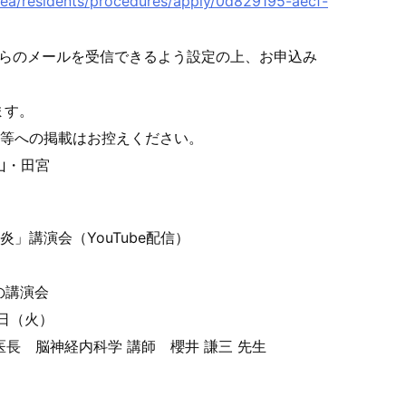
/ea/residents/p
rocedures/apply/0d829195-aecf-
のメールを受信できるよう設定の上、お申込み
ます。
Ｓ等への掲載はお控
えください。
山・田宮
髄炎」講演会（
YouTube配信）
の講演会
1日（火）
医長 脳神経内科学 講師 櫻井 謙三 先生