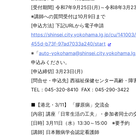
[受付期間] 令和7年9月25日(月)～令和8年3月23
※講師への質問受付は10月9日まで
[申込方法] 下記URLから電子申請
https://shinsei.city.yokohama.
lg.jp/cu/141003
455d-b73f-97ad7033a240/start
※「
auto-yokohama@shinsei.city.y
okohama.lg.
申込みください。
[申込締切] 3月23日(月)
[問合せ・申込先] 西福祉保健センター高齢・障
TEL：045-320-8410 FAX：045-290-3422
■【港北・3/11】 「膠原病」交流会
[内容] 講座「日常生活の工夫」・参加者同士の
[日時] 3月11日（水）13:30～15:00 ※要予約
[講師] 日本難病学会認定看護師