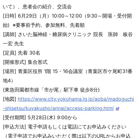
いて）、患者会
の紹介、交流会
[日時] 6月29日（月）10:00～12:00（9:30～開場・受付
開
始) ※要事前予約、参加無料、先着順
[講師] さいた脳神経・糖尿病クリニック 院長 医師 板谷
一宏 先生
[定員] 先着 30名
[開催形式] 集合形式
[場所] 青葉区役所 1階 15・16会議室（青葉区市ケ尾町31番
地4）
(東急田園都市線「市が尾」駅下車 徒歩8分)
[地図]
https://www.city.yokohama.lg.j
p/aoba/madoguchi
-shisetsu/kuya
kusho/annai/access-parking.
html
[受付期間] 5月28日(木) 9:00から
[申込方法] 電子申請もしくは電話にてお申込みください
（電子申請でお申込み
いただく際は以下のURLからお申込