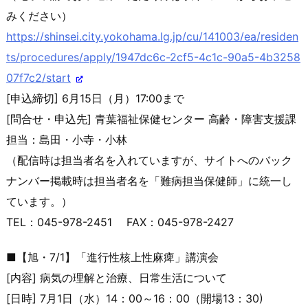
みください）
https://shinsei.city.yokohama.
lg.jp/cu/141003/ea/residen
ts/p
rocedures/apply/1947dc6c-2cf5-
4c1c-90a5-4b3258
07f7c2/start
[申込締切] 6月15日（月）17:00まで
[問合せ・申込先] 青葉福祉保健センター 高齢・障害支援課
担当：島田・小寺・小林
（配信時は担当者名を入れていますが、サイトへのバック
ナンバー
掲載時は担当者名を「難病担当保健師」に統一し
ています。）
TEL：045-978-2451 FAX：045-978-2427
■【旭・7/1】「進行性核上性麻痺」講演会
[内容] 病気の理解と治療、日常生活について
[日時] 7月1日（水）14：00～16：00（開場13：30)