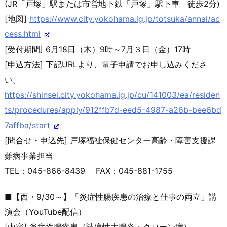
(JR「戸塚」駅または市営地下鉄「戸塚」駅下車 徒歩2分)
[地図]
https://www.city.yokohama.lg.j
p/totsuka/annai/ac
cess.html
[受付期間] 6月18日（木）9時～7月３日（金）17時
[申込方法] 下記URLより、電子申請でお申し込みくださ
い。
https://shinsei.city.yokohama.
lg.jp/cu/141003/ea/residen
ts/p
rocedures/apply/912ffb7d-eed5-
4987-a26b-bee6bd
7affba/start
[問合せ・申込先] 戸塚福祉保健センター高齢・障害支援課
難病事業担当
TEL：045-866-8439 FAX：045-881-1755
■【西・9/30～】「炎症性腸疾患の治療と仕事の両立」講
演会
（YouTube配信）
[内容] 炎症性腸疾患（潰瘍性大腸炎・クローン病）