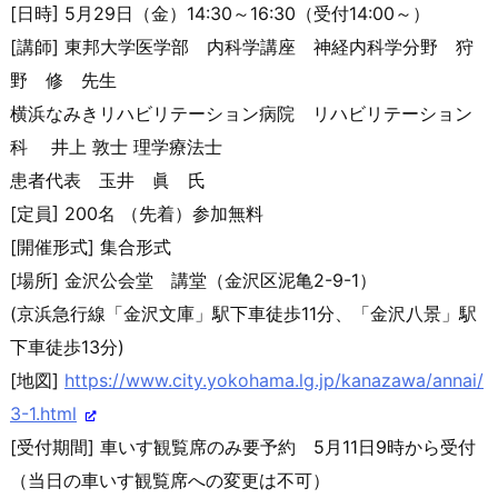
[日時] 5月29日（金）14:30～16:30（受付14:00～）
[講師] 東邦大学医学部 内科学講座 神経内科学分野 狩
野 修 先生
横浜なみきリハビリテーション病院 リハビリテーション
科 井上 敦士 理学療法士
患者代表 玉井 眞 氏
[定員] 200名 （先着）参加無料
[開催形式] 集合形式
[場所] 金沢公会堂 講堂（金沢区泥亀2-9-1）
(京浜急行線「金沢文庫」駅下車徒歩11分、「金沢八景」駅
下車
徒歩13分)
[地図]
https://www.city.yokohama.lg.j
p/kanazawa/annai/
3-1.html
[受付期間] 車いす観覧席のみ要予約 5月11日9時から受付
（当日の車いす観覧席への変更は不可）