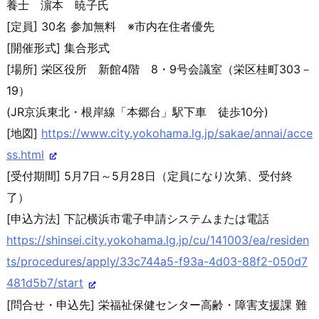
養士 濵本 暁子氏
[定員] 30名 参加無料 ※市内在住者優先
[開催形式] 集合形式
[場所] 栄区役所 新館4階 8・9号会議室（栄区桂町303－
19）
(JR京浜東北・根岸線「本郷台」駅下車 徒歩10分)
[地図]
https://www.city.yokohama.lg.j
p/sakae/annai/acce
ss.html
[受付期間] 5月7日～5月28日（定員になり次第、受付終
了）
[申込方法] 下記横浜市電子申請システムまたは電話
https://shinsei.city.yokohama.
lg.jp/cu/141003/ea/residen
ts/p
rocedures/apply/33c744a5-f93a-
4d03-88f2-050d7
481d5b7/start
[問合せ・申込先] 栄福祉保健センター高齢・障害支援課 難