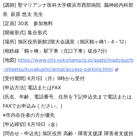
[講師] 聖マリアンナ医科大学横浜市西部病院 脳神経内科部
長 萩原 悠太 先生
[定員] 30名 参加無料
[開催形式] 集合形式
[場所] 旭区役所新館2階大会議室（旭区鶴ヶ峰1－4－12）
(相鉄線「鶴ヶ峰」駅下車（北口下車）徒歩7分)
[地図]
https://www.city.yokohama.lg.j
p/asahi/madoguchi
-shisetsu/kuy
akusho/annai/access-parking.
html
[受付期間] 6月1日（月）9時から受付
[申込方法] 電話またはFAX
(氏名、年齢、電話番号、住所を下記申込先まで電話または
FAX
でお申込みください。)
※市内在住者の方が優先
[申込締切] 6月19日（金）
[問合せ・申込先] 旭区役所 高齢・障害支援課 障害者支援担