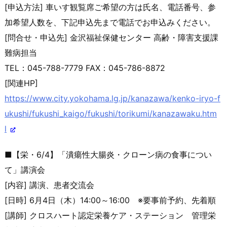
[申込方法] 車いす観覧席ご希望の方は氏名、電話番号、参
加希望人数を、下記
申込先まで電話でお申込みください。
[問合せ・申込先] 金沢福祉保健センター 高齢・障害支援課
難病担当
TEL：045-788-7779 FAX：045-786-8872
[関連HP]
https://www.city.yokohama.lg.j
p/kanazawa/kenko-iryo-f
ukushi/
fukushi_kaigo/fukushi/torikumi
/kanazawaku.htm
l
■【栄・6/4】「潰瘍性大腸炎・クローン病の食事につい
て」講
演会
[内容] 講演、患者交流会
[日時] 6月4日（木）14:00～16:00 ※要事前予約、先着順
[講師] クロスハート認定栄養ケア・ステーション 管理栄