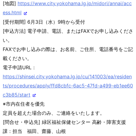
[地図]
https://www.city.yokohama.lg.j
p/midori/annai/acc
ess.html
[受付期間] 6月3日（水）9時から受付
[申込方法] 電子申請、電話、またはFAXでお申し込みくださ
い。
FAXでお申し込みの際は、お名前、ご住所、電話番号をご記
載く
ださい。
電子申請URL：
https://shinsei.city.yokohama.
lg.jp/cu/141003/ea/residen
ts/p
rocedures/apply/ffd8cbfc-6ac5-
47fd-a499-eb1ee60
c3b85/start
※市内在住者を優先
定員を超えた場合のみ、ご連絡をいたします。
[問合せ・申込先] 緑区福祉保健センター 高齢・障害支援
課：担当 福田、齋藤、山根