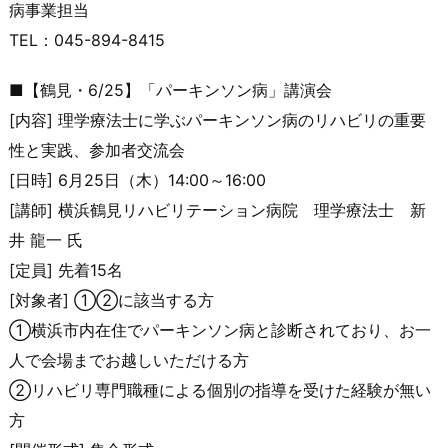
病事業担当
TEL：045-894-8415
■【鶴見・6/25】「パーキンソン病」講演会
[内容] 理学療法士に学ぶパーキンソン病のリハビリの重要
性と実践、参加
者交流会
[日時] 6月25日（木）14:00～16:00
[講師] 横浜鶴見リハビリテーション病院 理学療法士 新
井 龍一 氏
[定員] 先着15名
[対象者] ①②に該当する方
①横浜市内在住でパーキンソン病と診断されており、お一
人で会場
までお越しいただける方
②リハビリ専門職種による個別の指導を受けた経験が無い
方