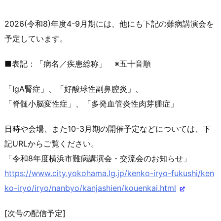
2026(令和8)年度4-9月期には、他にも下記の難病講演会
を
予定しています。
■表記：「病名／疾患総称」 ※五十音順
「IgA腎症」、「好酸球性副鼻腔炎」、
「脊髄小脳変性症」、「多発血管炎性肉芽腫症」
日時や会場、また10-3月期の開催予定などについては、下
記U
RLからご覧ください。
「令和8年度横浜市難病講演会・交流会のお知らせ」
https://www.city.yokohama.lg.j
p/kenko-iryo-fukushi/ken
ko-iry
o/iryo/nanbyo/kanjashien/kouen
kai.html
[次号の配信予定]