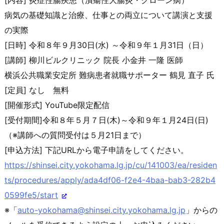
病気の基礎知識と治療、仕事との両立について講演と支援
の実際
[日時] 令和８年９月30日(水) ～令和９年１月31日（日）
[講師] 柳川ビルクリニック 院長 小金井 一隆 医師
横浜公共職業安定所 難病患者就職サポーター 鶴見 直子 氏
[定員] なし 無料
[開催形式] YouTube限定配信
[受付期間]令和８年５月７日(木)～令和９年１月24日(日)
（※講師への質問受付は５月21日まで）
[申込方法] 下記URLから電子申請をしてください。
https://shinsei.city.yokohama.
lg.jp/cu/141003/ea/residen
ts/p
rocedures/apply/ada4df06-f2e4-
4baa-bab3-282b4
0599fe5/start
※「
auto-yokohama@shinsei.city.y
okohama.lg.jp
」からの