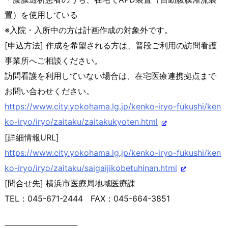
置）を
使用している
※入院・入所中の方は計画作成の対象外です。
[申込方法] 作成を希望される方は、普段ご利用の訪問看護
事業所へご相談くだ
さい。
訪問看護を利用していない場合は、在宅医療連携拠点まで
お問い合
わせください。
https://www.city.yokohama.lg.j
p/kenko-iryo-fukushi/ken
ko-iry
o/iryo/zaitaku/zaitakukyoten.
html
[詳細情報URL]
https://www.city.yokohama.lg.j
p/kenko-iryo-fukushi/ken
ko-iry
o/iryo/zaitaku/saigaijikobetuh
inan.html
[問合せ先] 横浜市医療局地域医療課
TEL：045-671-2444 FAX：045-664-3851
─────────────