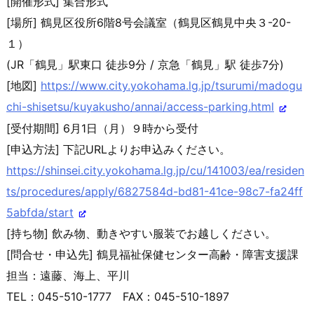
[開催形式] 集合形式
[場所] 鶴見区役所6階8号会議室（鶴見区鶴見中央３-20-
１）
(JR「鶴見」駅東口 徒歩9分 / 京急「鶴見」駅 徒歩7分)
[地図]
https://www.city.yokohama.lg.j
p/tsurumi/madogu
chi-shisetsu/k
uyakusho/annai/access-parking.
html
[受付期間] 6月1日（月）９時から受付
[申込方法] 下記URLよりお申込みください。
https://shinsei.city.yokohama.
lg.jp/cu/141003/ea/residen
ts/p
rocedures/apply/6827584d-bd81-
41ce-98c7-fa24ff
5abfda/start
[持ち物] 飲み物、動きやすい服装でお越しください。
[問合せ・申込先] 鶴見福祉保健センター高齢・障害支援課
担当：遠藤、海上、平川
TEL：045-510-1777 FAX：045-510-1897