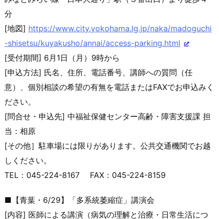
分
[地図]
https://www.city.yokohama.lg.j
p/naka/madoguchi
-shisetsu/kuya
kusho/annai/access-parking.
html
[受付期間] 6月1日（月）9時から
[申込方法] 氏名、住所、電話番号、講師への質問（任
意）、個別相談の希望の
有無を電話またはFAXでお申込みく
ださい。
[問合せ・申込先] 中福祉保健センター高齢・障害支援課 担
当：相原
[その他］駐車場には限りがあります。公共交通機関でお越
しくだ
さい。
TEL：045-224-8167 FAX：045-224-8159
■【青葉・6/29】「多系統萎縮症」講演会
[内容] 医師による講演（病気の理解と治療・日常生活につ