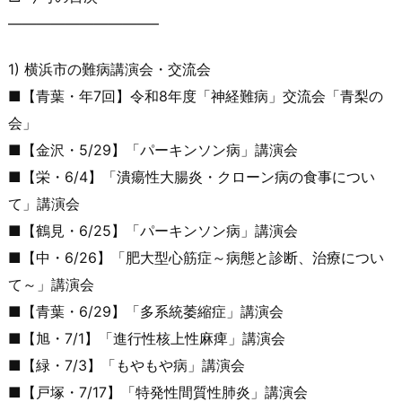
——————————
–
1) 横浜市の難病講演会・交流会
■【青葉・年7回】令和8年度「神経難病」交流会「青梨の
会」
■【金沢・5/29】「パーキンソン病」講演会
■【栄・6/4】「潰瘍性大腸炎・クローン病の食事につい
て」講
演会
■【鶴見・6/25】「パーキンソン病」講演会
■【中・6/26】「肥大型心筋症～病態と診断、治療につい
て～
」講演会
■【青葉・6/29】「多系統萎縮症」講演会
■【旭・7/1】「進行性核上性麻痺」講演会
■【緑・7/3】「もやもや病」講演会
■【戸塚・7/17】「特発性間質性肺炎」講演会