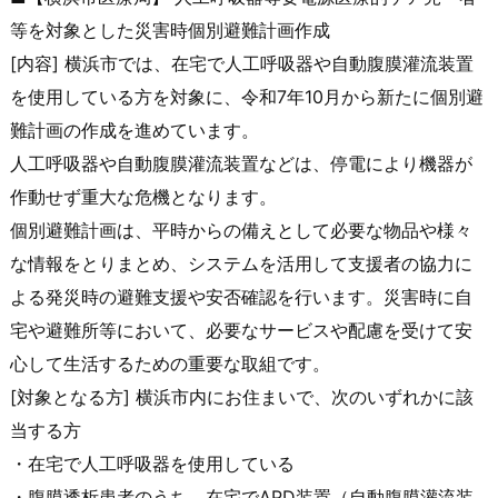
等を対象とした災害時個別避
難計画作成
[内容] 横浜市では、在宅で人工呼吸器や自動腹膜灌流装置
を使用している
方を対象に、令和7年10月から新たに個別避
難計画の作成を進め
ています。
人工呼吸器や自動腹膜灌流装置などは、停電により機器が
作動せず
重大な危機となります。
個別避難計画は、平時からの備えとして必要な物品や様々
な情報を
とりまとめ、システムを活用して支援者の協力に
よる発災時の避難
支援や安否確認を行います。災害時に自
宅や避難所等において、必
要なサービスや配慮を受けて安
心して生活するための重要な取組で
す。
[対象となる方] 横浜市内にお住まいで、次のいずれかに該
当する方
・在宅で人工呼吸器を使用している
・腹膜透析患者のうち、在宅でAPD装置（自動腹膜灌流装