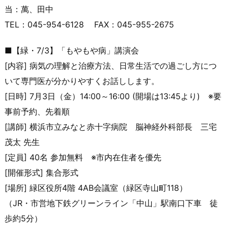
当：萬、田中
TEL：045-954-6128 FAX：045-955-2675
■【緑・7/3】「もやもや病」講演会
[内容] 病気の理解と治療方法、日常生活での過ごし方につ
いて専門医が分
かりやすくお話しします。
[日時] 7月3日（金）14:00～16:00 (開場は13:45より) ※要
事前予約、先着順
[講師] 横浜市立みなと赤十字病院 脳神経外科部長 三宅
茂太 先生
[定員] 40名 参加無料 ※市内在住者を優先
[開催形式] 集合形式
[場所] 緑区役所4階 4AB会議室（緑区寺山町118）
（JR・市営地下鉄グリーンライン「中山」駅南口下車 徒
歩約5分）