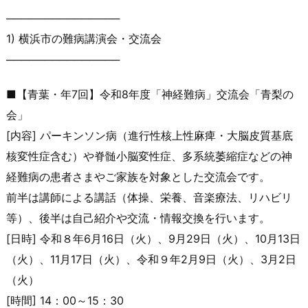
───────────────
1) 横浜市の難病講演会・交流会
───────────────
■【青葉・年7回】令和8年度「神経難病」交流会「青梨の
会」
[内容] パーキンソン病（進行性核上性麻痺・大脳皮質基底
核変性症含む）
や脊髄小脳変性症、多系統萎縮症などの神
経難病の患者さまやご家
族を対象とした交流会です。
前半は講師による講話（体操、栄養、音楽療法、リハビリ
等）、後
半は自己紹介や交流・情報交換を行います。
[日時] 令和８年6月16日（火）、9月29日（火）、10月13日
（火
）、11月17日（火）、令和９年2月9日（火）、3月2日
（火
）
[時間] 14：00～15：30